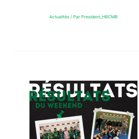
JANV
Actualités
/ Par
President_HBCMB
MATCHS DU WEEKEND – 17/18 JANV Matchs du
week-end!Venez nombreux encourager vos équipes !