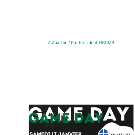
RÉSULTATS DU
WEEKEND – 17/18
JANV
Actualités
/ Par
President_HBCMB
RÉSULTATS DU WEEKEND – 17/18 JANV Les résultats
du week-end !