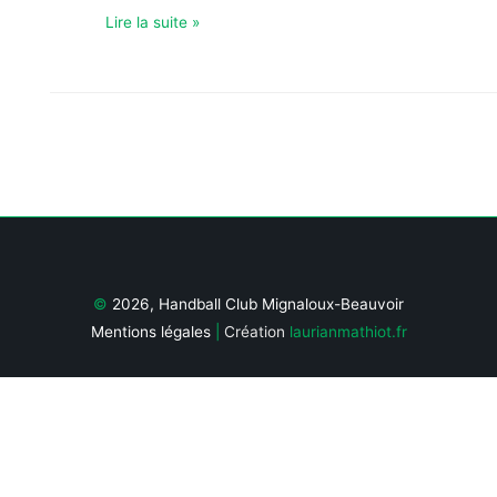
Lire la suite »
1
2
…
16
Page suivante
→
©
2026, Handball Club Mignaloux-Beauvoir
Mentions légales
|
Création
laurianmathiot.fr