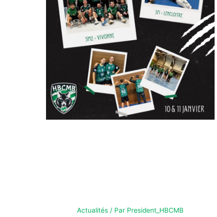
RÉSULTATS DU
WEEKEND – 10/11
JAN
Actualités
/ Par
President_HBCMB