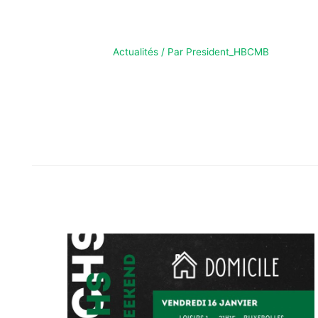
26
Actualités
/ Par
President_HBCMB
AFFICHE DU WEEKEND – 17 JANV 26 AFFICHE DU
WEEK-END!On vous attend très nombreux pour
encourager vos équipes, à partir de 16h30 pour nos
-13F