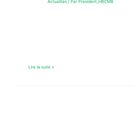
Actualités
/ Par
President_HBCMB
AFFICHE DU WEEKEND – 10 JAN 26 AFFICHE DU
WEEK-END!Rendez-vous des 16h30 pour venir
soutenir nos équipes et mettre l’ambiance Nos seniors
garçons s’attaquent à un très gros morceau ce week-
end face aux finalistes de la Coupe de France de la
saison passée. Un défi de taille qui nécessite tout
votre soutien Côté féminin, les …
Lire la suite »