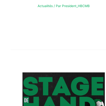
Actualités
/ Par
President_HBCMB
AFFICHE DU WEEKEND – 24 JANV 26 AFFICHE DU
WEEK-END!On vous attend très nombreux pour
encourager vos équipes, à partir de 17h pour nos SM2
qui affronteront Biard 3, puis nos SF1 contre Gond
Pontouvre et nos SM1 contre Prahecq