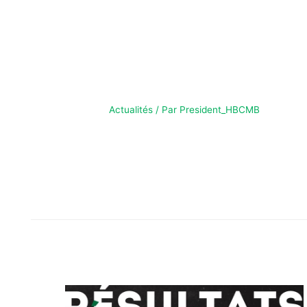
MATCHS DU
WEEKEND – 24/25
JANV
Actualités
/ Par
President_HBCMB
MATCHS DU WEEKEND – 24/25 JANV Matchs du
week-end!Venez nombreux encourager vos équipes !
Nous sommes encore dans l’attente de l’horaire pour
le match des -11G, nous vous tiendrons informés.