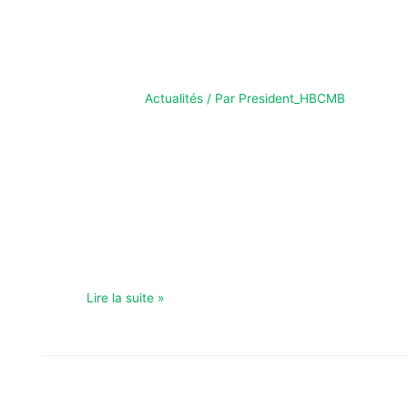
AFFICHE – 32 ÈME
COUPE DE FRANCE
Actualités
/ Par
President_HBCMB
AFFICHE – 32ÈME COUPE DE FRANCE COUPE DE
FRANCE Are you ready !!! Samedi, à l’occasion des
32èmes de finale de la coupe de France, nos Seniors
garçons vont affronter l’équipe d’Isle, finalistes de
l’année dernièrePour remporter ce défi on a besoin de
vous, notre très cher public ! On se retrouve Samedi
10 Janvier …
Lire la suite »