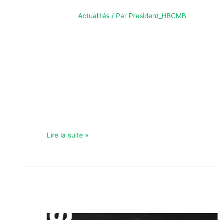
Actualités
/ Par
President_HBCMB
STAGE MULTISPORTS VACANCES Stage de
perfectionnement de handball & multisports par le
HBCMB ! Ouvert à tous les enfants de 10 à 17 ans
Gymnase de Mignaloux Du mercredi 18 février au
vendredi 20 février• 9h: Accueil• 9h30-11h30 :
Perfectionnement handball• Pause déjeuner (pique-
nique à prévoir !)• 13h30-16h: Multisports 13h30-17h:
activité extérieur le vendredi Inscription …
Lire la suite »