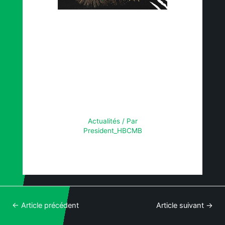
LE HBCMB
VOUS
SOUHAITES DE
JOYEUSES
FÊTES !
Actualités
/ Par
President_HBCMB
←
Article précédent
Article suivant
→